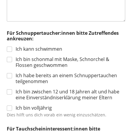
s
e
Z
u
t
r
Für Schnuppertaucher:innen bitte Zutreffendes
e
ankreuzen:
f
f
Ich kann schwimmen
e
Ich bin schonmal mit Maske, Schnorchel &
n
d
Flossen geschwommen
e
Ich habe bereits an einem Schnuppertauchen
s
teilgenommen
a
n
Ich bin zwischen 12 und 18 Jahren alt und habe
k
eine Einverständniserklärung meiner Eltern
r
e
Ich bin volljährig
u
Dies hilft uns dich vorab ein wenig einzuschätzen.
z
e
n
Für Tauchscheininteressent:innen bitte