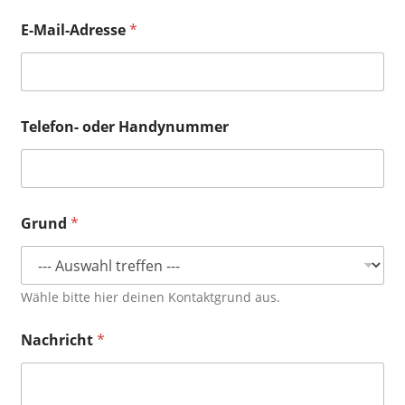
E-Mail-Adresse
*
Telefon- oder Handynummer
E
Grund
*
-
M
a
i
l
Wähle bitte hier deinen Kontaktgrund aus.
-
A
Nachricht
*
d
r
e
s